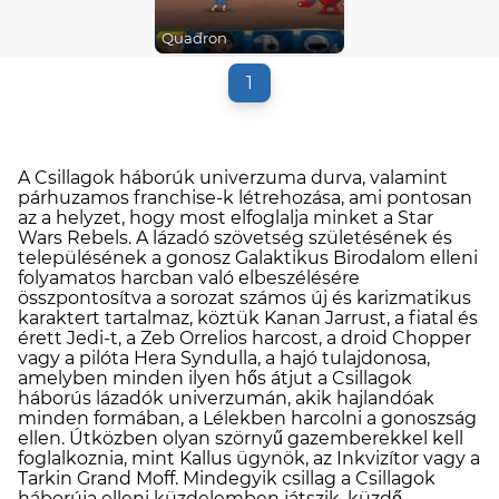
Quadron
1
A Csillagok háborúk univerzuma durva, valamint
párhuzamos franchise-k létrehozása, ami pontosan
az a helyzet, hogy most elfoglalja minket a Star
Wars Rebels. A lázadó szövetség születésének és
településének a gonosz Galaktikus Birodalom elleni
folyamatos harcban való elbeszélésére
összpontosítva a sorozat számos új és karizmatikus
karaktert tartalmaz, köztük Kanan Jarrust, a fiatal és
érett Jedi-t, a Zeb Orrelios harcost, a droid Chopper
vagy a pilóta Hera Syndulla, a hajó tulajdonosa,
amelyben minden ilyen hős átjut a Csillagok
háborús lázadók univerzumán, akik hajlandóak
minden formában, a Lélekben harcolni a gonoszság
ellen. Útközben olyan szörnyű gazemberekkel kell
foglalkoznia, mint Kallus ügynök, az Inkvizítor vagy a
Tarkin Grand Moff. Mindegyik csillag a Csillagok
háborúja elleni küzdelemben játszik, küzdő