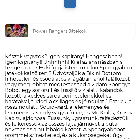
1
Power Rangers Játékok
Készek vagytok? Igen kapitány! Hangosabban!.
Igen kapitány!! Uhhhhhh! Ki él az ananászban a
tenger alatt? És ki fogja isteni módon Spongyabob
játékokkal tölteni? Üdvözöljük a Bikini Bottom
hihetetlen és csodálatos világában, ahol találkozol,
vagy még jobbat megtestesíted a vidám Spongya
Bobot egy sor őrült és frissítő víz alatti kalandok
között, a kedves sárga gerinctelenekkel és
barátaival, tudod, a csillagos és jóindulatú Patrick, a
rosszindulatú Squidward, a leleményes és
leleményes Sandy vagy a fukar, és Mr. Krabs, Krusty
Kab tulajdonosa. Fussunk, ugraszunk, felfedezzük
és felkeressük az összes fajta járművet a buta
nevetés és a hullabaloo között. A Spongyabobot
örömmel színezheted, és a különbségeket úgy