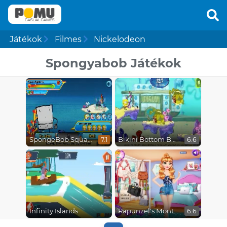
Játékok
Filmes
Nickelodeon
Spongyabob Játékok
SpongeBob SquarePants : Monster Island Adventures
Bikini Bottom Button Bash
7.1
6.6
Infinity Islands
Rapunzel's Monthly Favorites
6.6