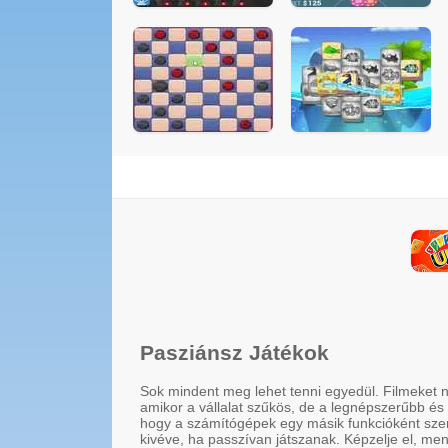
Pasziánsz Játékok
Sok mindent meg lehet tenni egyedül. Filmeket nézn
amikor a vállalat szűkös, de a legnépszerűbb és 
hogy a számítógépek egy másik funkcióként szer
kivéve, ha passzívan játszanak. Képzelje el, me