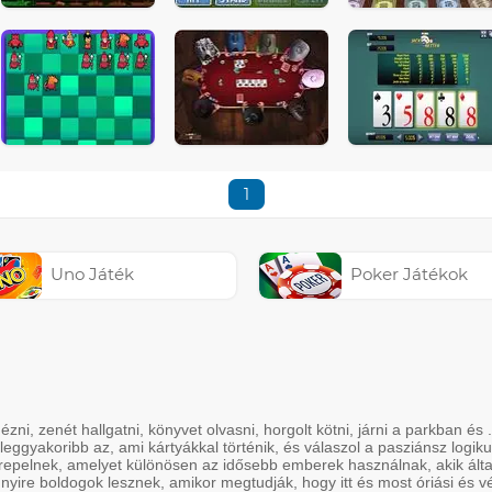
1
Uno Játék
Poker Játékok
i, zenét hallgatni, könyvet olvasni, horgolt kötni, járni a parkban és ..
leggyakoribb az, ami kártyákkal történik, és válaszol a pasziánsz logi
epelnek, amelyet különösen az idősebb emberek használnak, akik álta
nnyire boldogok lesznek, amikor megtudják, hogy itt és most óriási és 