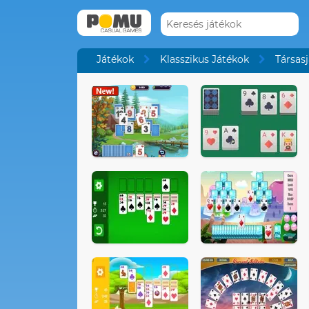
Játékok
Klasszikus Játékok
Társas