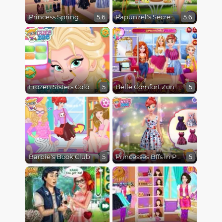
Princess Spring Model Challenge
Rapunzel's Secret Garden
5.6
5.6
Frozen Sisters Color of the Year
Belle Comfort Zone Challenge
5
5
Barbie's Book Club
Princesses Bffs in Paris
5
5