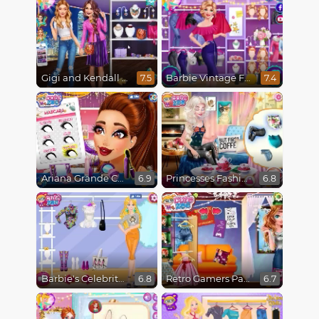
Gigi and Kendall BFFS
Barbie Vintage Fair
7.5
7.4
Ariana Grande Colors Of The Year
Princesses Fashion Over Coffee
6.9
6.8
Barbie's Celebrity Crush
Retro Gamers Party
6.8
6.7