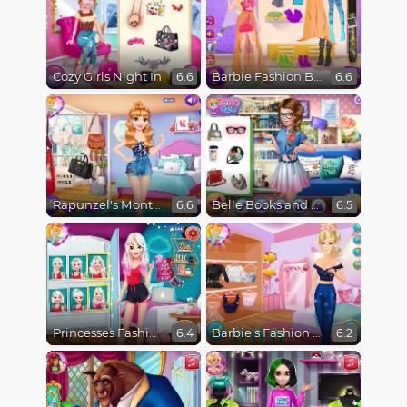
Cozy Girls Night In
Barbie Fashion Blogger
6.6
6.6
Rapunzel's Monthly Favorites
Belle Books and Fashion
6.6
6.5
Princesses Fashion Favorites
Barbie's Fashion Startup
6.4
6.2