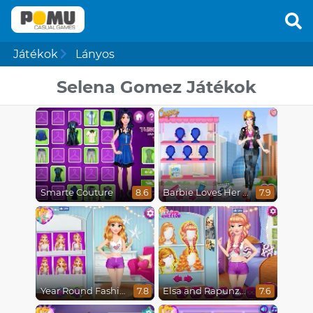
Játékok
Lányos
Selena Gomez Játékok
Smarte Couture
Barbie Loves Her Job
8.6
7.9
Year Round Fashionista Rapunzel
Elsa and Rapunzel Princess Rivalry
7.8
7.6