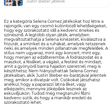
Justin Bieber játékok
Ez a kategória Selena Gomez játékokat hoz létre a
rajongók, van egy csomó különböző lehetőségeket,
hogy egy szórakoztató idő a kedvenc énekes és
színésznő. A legtöbb olyan játék, amelyben
megváltoztathatja a Selena kinézetét, kiválasztva a
frizurát, a sminket és a ruhákat, amelyek tetszenek
neki, és amelyek minden pillanatnak megfelelőek. A
stílus nem ugyanaz, mint egy koncert, mint egy,
hogy menjen az edzőterembe. A fodrászodat és a
maszkot, a fésűket, a vágást, a festést és mindazt,
amit a gyönyörű barna hajadon szeretnél, meg is
készíthetsz. Nem hiányozhattak Selena Gomez
játékaiban, akik Justin Bieber ex-barátjával jelentek
meg, amikor a divatpár volt. Csókokat játszhatsz
anélkül, hogy a paparazzi látná őket, vagy
elképzelni, mennyire jóképűek lesznek az
esküvőjükön. Tudod még megtanulni főzni
kedvenc sütik, és hogy a manikűr eredeti és
szórakoztató lehet.