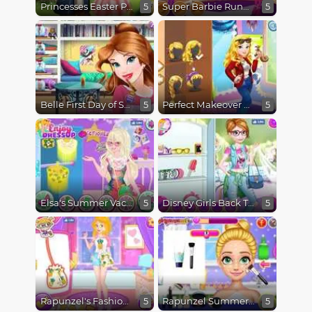
Princesses Easter Preparations
Super Barbie Runway Model
5
5
Belle First Day of School
Perfect Makeover Princess Aurora
5
5
Elsa's Summer Vacation
Disney Girls Back To School
5
5
Rapunzel's Fashionable Sneakers
Rapunzel Summer Makeup
5
5