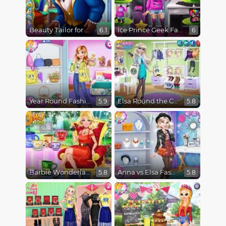
Beauty Tailor for Beast
Ice Prince Geek Fashion
6.1
6
Year Round Fashionista Anna
Elsa Round the Clock Fashionista
5.9
5.8
Barbie Wonderland Looks
Anna vs Elsa Fashion Showdown
5.8
5.8