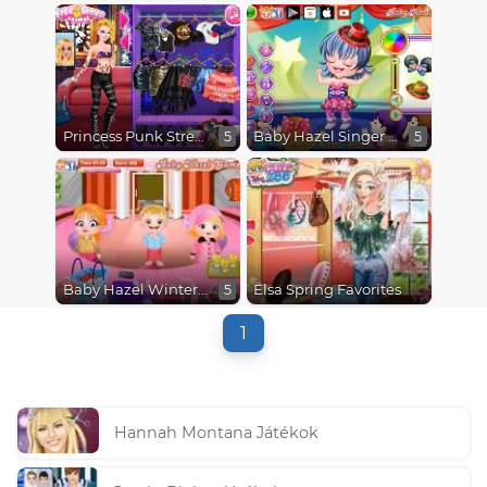
Princess Punk Street Style
Baby Hazel Singer Dressup
5
5
Baby Hazel Winter Fashion
Elsa Spring Favorites
5
1
Hannah Montana Játékok