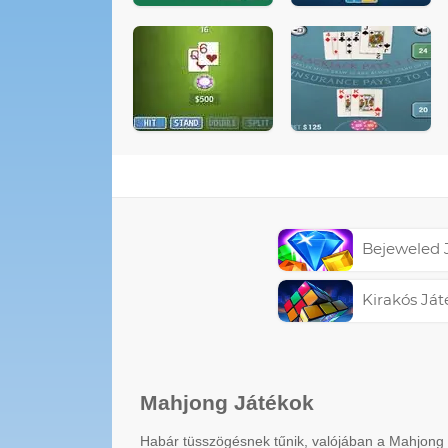
Bejeweled 
Kirakós Já
Mahjong Játékok
Habár tüsszögésnek tűnik, valójában a Mahjong e