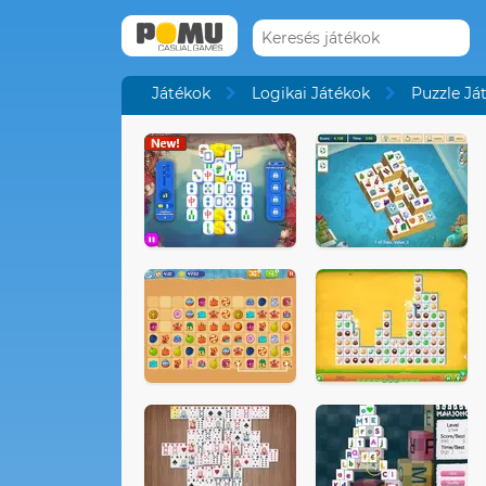
Játékok
Logikai Játékok
Puzzle Já