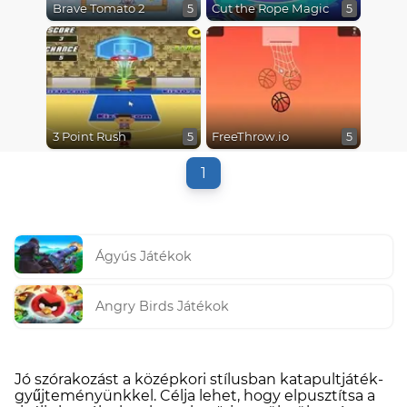
Brave Tomato 2
Cut the Rope Magic
5
5
3 Point Rush
FreeThrow.io
5
5
1
Ágyús Játékok
Angry Birds Játékok
Jó szórakozást a középkori stílusban katapultjáték-
gyűjteményünkkel. Célja lehet, hogy elpusztítsa a