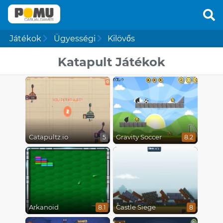
Játékok
Ügyességi
Kilövős
Katapult Játékok
Catapultz.io
Gravity Soccer
5
8.2
Arkanoid
Castle Siege
8.1
8