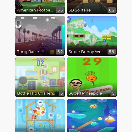
American Football Kicks
3D Solitaire
6.3
6.2
Thug Racer
Super Bunny World
6.2
5.9
Bottle Flip Challenge
Super! Pineapple Pen
5
5