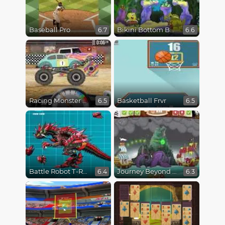
Baseball Pro
Bikini Bottom Button Bash
6.7
6.6
Racing Monster Trucks
Basketball Frvr
6.5
6.5
Battle Robot T-Rex Age
Journey Beyond the Never Seas
6.4
6.3