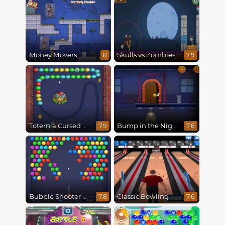
Money Movers
Skulls vs Zombies
8
7.9
Totemia Cursed Marbles
Bump in the Night
7.9
7.8
Bubble Shooter HD
Classic Bowling
7.8
7.6