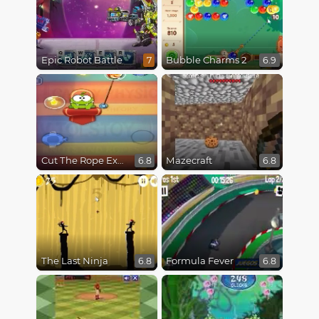
Epic Robot Battle
Bubble Charms 2
7
6.9
Cut The Rope Experiments
Mazecraft
6.8
6.8
The Last Ninja
Formula Fever
6.8
6.8