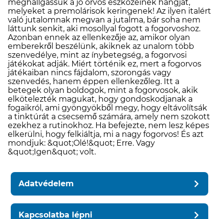
meghallgassuk a jó orvos eszközeinek hangját,
melyeket a premolárisok keringenek! Az ilyen italért
való jutalomnak megvan a jutalma, bár soha nem
láttunk senkit, aki mosollyal fogott a fogorvoshoz.
Azonban ennek az ellenkezője az, amikor olyan
emberekről beszélünk, akiknek az unalom több
szenvedélye, mint az ínybetegség, a fogorvosi
játékokat adják. Miért történik ez, mert a fogorvos
játékaiban nincs fájdalom, szorongás vagy
szenvedés, hanem éppen ellenkezőleg. Itt a
betegek olyan boldogok, mint a fogorvosok, akik
elkötelezték magukat, hogy gondoskodjanak a
fogaikról, ami gyöngyökből megy, hogy eltávolítsák
a tinktúrát a csecsemő számára, amely nem szokott
ezekhez a rutinokhoz. Ha befejezte, nem lesz képes
elkerülni, hogy felkiáltja, mi a nagy fogorvos! És azt
mondjuk: &quot;Olé!&quot; Erre. Vagy
&quot;Igen&quot; volt.
Adatvédelem
Kapcsolatba lépni