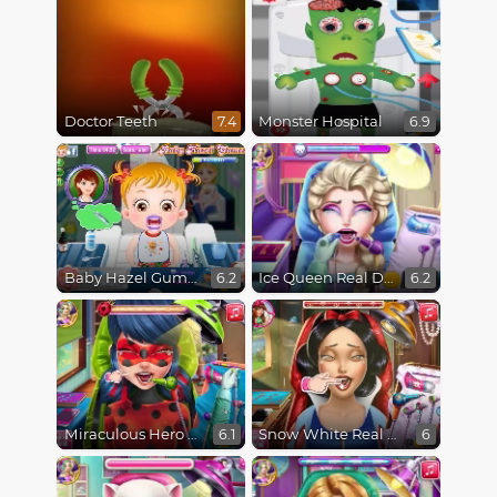
Doctor Teeth
Monster Hospital
7.4
6.9
Baby Hazel Gums Treatment
Ice Queen Real Dentist
6.2
6.2
Miraculous Hero Real Dentist
Snow White Real Dentist
6.1
6