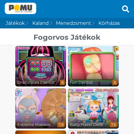
Játékok
Kaland
Menedzsment
Kórházas
Fogorvos Játékok
Draculaura Dentist
Fun Dentist
8
8
Extreme Makeover
Baby Hazel Dental Care
7.8
7.6