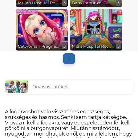
Mulan Hospital Recovery
Baby Rapunzel Caring
5
5
Catwoman Pregnant
Mia's Hospital Recovery
5
5
1
Orvosos Játékok
A fogorvoshoz való visszatérés egészséges,
szükséges és hasznos. Senki sem tartja kétségbe.
Vigyázni kell a fogakra, vagy egész életeden fel kell
pörkölni a burgonyapürét. Miután tisztázódott,
nyugodtan mondhatjuk erről, de mi a félelem, hogy