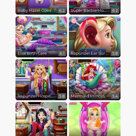
Baby Hazel Goes Sick
Super Barbie Hospital Recovery
6.2
6.2
Elsa Birth Care
Rapunzel Ear Surgery
6.1
5.8
Rapunzel Hospital Recovery
Mermaid Princess Hospital Recovery
5.8
5.4