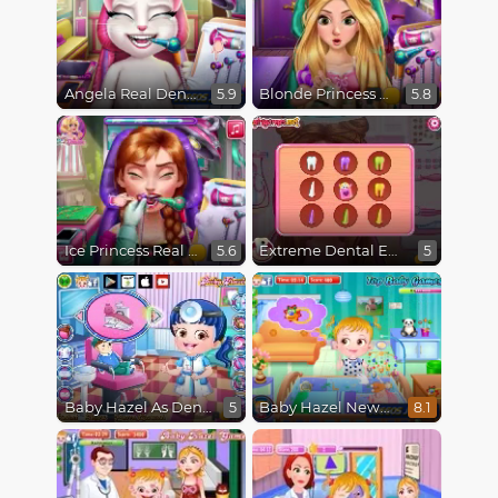
Angela Real Dentist
Blonde Princess Real Dentist
5.9
5.8
Ice Princess Real Dentist
Extreme Dental Emergency
5.6
5
Baby Hazel As Dentist Dressup
Baby Hazel Newborn Vaccination
5
8.1