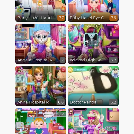
Baby Hazel Hand Fracture
Baby Hazel Eye Care
7.7
7.6
Angela Hospital Recovery
Wicked High School Hospital Recovery
7
6.7
Anna Hospital Recovery
Doctor Panda
6.6
6.2