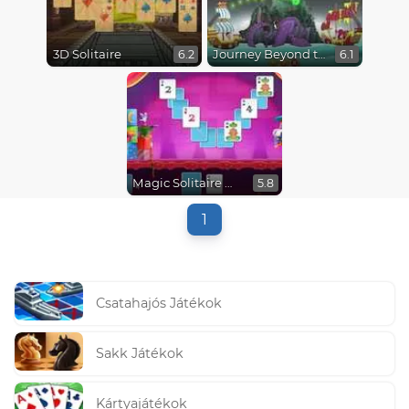
3D Solitaire
Journey Beyond the Never Seas
6.2
6.1
Magic Solitaire World
5.8
1
Csatahajós Játékok
Sakk Játékok
Kártyajátékok