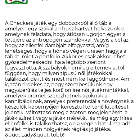
A Checkers játék egy dobozokból álló tábla,
amelyen egy szakállán húsz kártyát helyezünk el,
amelynek feladata, hogy átlósan ugorjon egyet a
tetejére az antropogén szándékkal. Vagyis a cél az,
hogy az ellenfél darabjait elfogyaszd, amíg
lehetséges, hogy a hónap végén üresen hagyja a
táblát, mint a portfólió. Akkor és csak akkor lehet
győzedelmeskedni, ha a legtöbb zsetont
fogyasztotta. A szabályok némileg eltérnek attól
függően, hogy milyen típusú női játékokkal
találkozol, de itt és most nem kell aggódnunk. Ami
igazán érdekes az, hogy szembesülünk egy
nagyszerű és teljes körű online női játékmintákkal,
amelyek örömet szerezhetnek azoknak a
kannibáloknak, amelyek preferenciái a növénynek a
készülék képernyőjén keresztül történő kitöltését
jelentik. Változtasd meg a zseton megjelenését, a
játék színeit vagy a játék méretét, és még egy híres
ellenféllel is találkozhatsz, de a végén hátul maradt
az élet minden hölgyének régi és jó játéka.
&quot;Lady&quot; több!