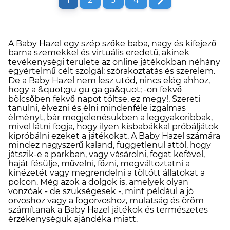
A Baby Hazel egy szép szőke baba, nagy és kifejező
barna szemekkel és virtuális eredetű, akinek
tevékenységi területe az online játékokban néhány
egyértelmű célt szolgál: szórakoztatás és szerelem.
De a Baby Hazel nem lesz utód, nincs elég ahhoz,
hogy a &quot;gu gu ga ga&quot; -on fekvő
bölcsőben fekvő napot töltse, ez megy!, Szereti
tanulni, élvezni és élni mindenféle izgalmas
élményt, bár megjelenésükben a leggyakoribbak,
mivel látni fogja, hogy ilyen kisbabákkal próbáljátok
kipróbálni ezeket a játékokat. A Baby Hazel számára
mindez nagyszerű kaland, függetlenül attól, hogy
játszik-e a parkban, vagy vásárolni, fogat kefével,
haját fésülje, művelni, főzni, megváltoztatni a
kinézetét vagy megrendelni a töltött állatokat a
polcon. Még azok a dolgok is, amelyek olyan
vonzóak - de szükségesek -, mint például a jó
orvoshoz vagy a fogorvoshoz, mulatság és öröm
számítanak a Baby Hazel játékok és természetes
érzékenységük ajándéka miatt.