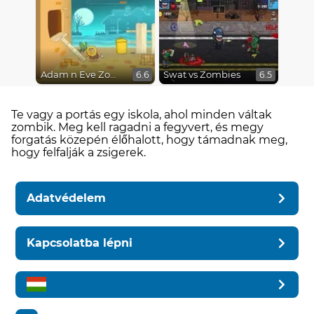
Adam n Eve Zombies
Swat vs Zombies
6.6
6.5
Te vagy a portás egy iskola, ahol minden váltak
zombik. Meg kell ragadni a fegyvert, és megy
forgatás közepén élőhalott, hogy támadnak meg,
hogy felfalják a zsigerek.
Adatvédelem
Kapcsolatba lépni