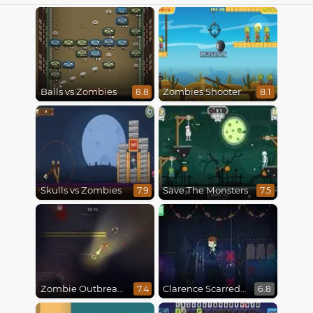
Balls vs Zombies
Zombies Shooter
8.8
8.1
Skulls vs Zombies
Save The Monsters
7.9
7.5
Zombie Outbreak Arena
Clarence Scarred Silly
7.4
6.8