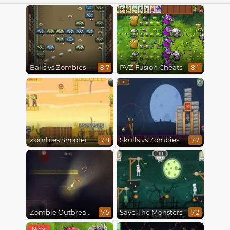
Balls vs Zombies
PVZ Fusion Cheats
8.7
8.1
Zombies Shooter
Skulls vs Zombies
7.8
7.7
Zombie Outbreak Arena
Save The Monsters
7.5
7.2