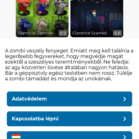
Plants vs Zombies Fusion Mode
Clarence Scarred Silly
6.9
6.6
A zombi veszély fenyeget. Emiatt meg kell találnia a
legerősebb fegyvereket, hogy megvédje magát
ezektől a szeszélyes teremtményekből. Ne feledje:
az agy közvetlen lövése általában nagyon hatásos.
Bár a géppisztoly egész testében nem rossz. Túlélje
a zombi támadást és mondja az unokáinak.
Adatvédelem
Kapcsolatba lépni