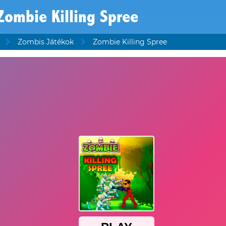
Zombie Killing Spree
Zombis Játékok
Zombie Killing Spree