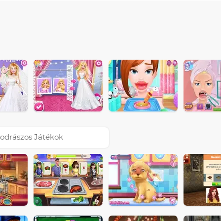
odrászos Játékok