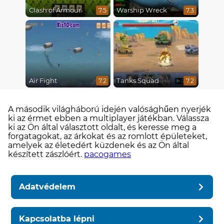
Clash of Armour
Warship Wreck
7.5
7.3
Air Fight
Tanks Squad
7.2
7.2
A második világháború idején valósághűen nyerjék
ki az érmet ebben a multiplayer játékban. Válassza
ki az Ön által választott oldalt, és keresse meg a
forgatagokat, az árkokat és az romlott épületeket,
amelyek az életedért küzdenek és az Ön által
készített zászlóért.
pacogames
Adatvédelem
Kapcsolatba lépni