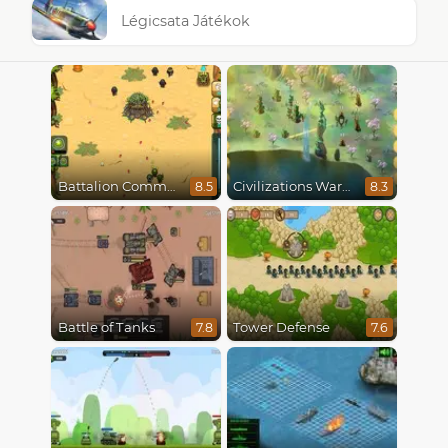
Légicsata Játékok
Battalion Commander
Civilizations Wars Master Edition
8.5
8.3
Battle of Tanks
Tower Defense
7.8
7.6