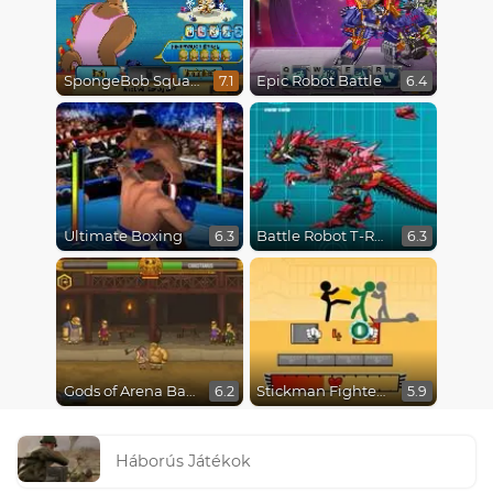
SpongeBob SquarePants : Monster Island Adventures
Epic Robot Battle
7.1
6.4
Ultimate Boxing
Battle Robot T-Rex Age
6.3
6.3
Gods of Arena Battles
Stickman Fighter Epic Battles
6.2
5.9
Háborús Játékok