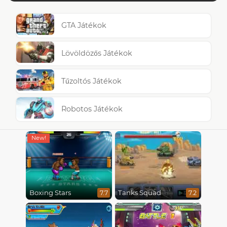
GTA Játékok
Lövöldözős Játékok
Tűzoltós Játékok
Robotos Játékok
Boxing Stars
Tanks Squad
7.7
7.2