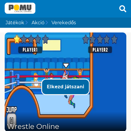
Játékok
Akció
Verekedős
Elkezd játszani
Wrestle Online