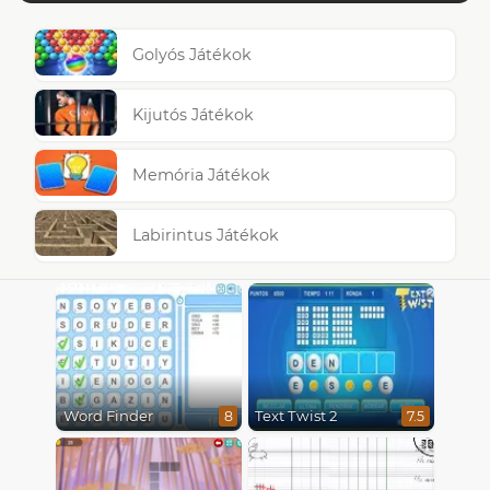
Golyós Játékok
Kijutós Játékok
Memória Játékok
Labirintus Játékok
Word Finder
Text Twist 2
8
7.5