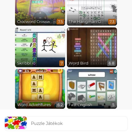
Crocword Crossword
The Hangman Game Scrawl
7.5
7.3
Skribbl.io
Word Bird
7
6.8
Word Adventures
Fast English
6.2
5
Puzzle Játékok