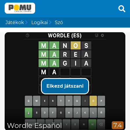
Játékok
Logikai
Szó
Elkezd játszani
Wordle Español
7.4