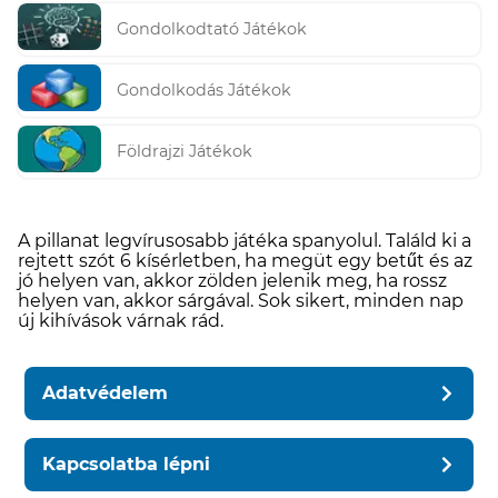
Gondolkodtató Játékok
Gondolkodás Játékok
Földrajzi Játékok
A pillanat legvírusosabb játéka spanyolul. Találd ki a
rejtett szót 6 kísérletben, ha megüt egy betűt és az
jó helyen van, akkor zölden jelenik meg, ha rossz
helyen van, akkor sárgával. Sok sikert, minden nap
új kihívások várnak rád.
Adatvédelem
Kapcsolatba lépni