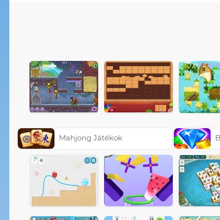
Mahjong Játékok
B