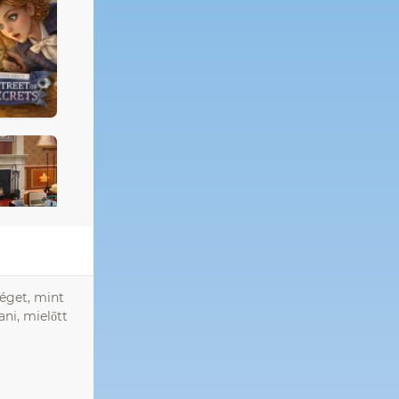
séget, mint
ni, mielőtt