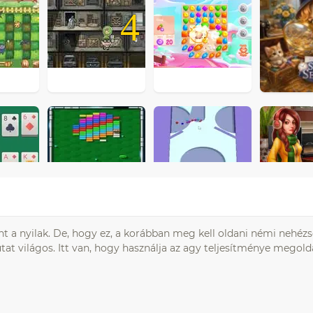
4
fent a nyilak. De, hogy ez, a korábban meg kell oldani némi nehéz
tat világos. Itt van, hogy használja az agy teljesítménye megolda