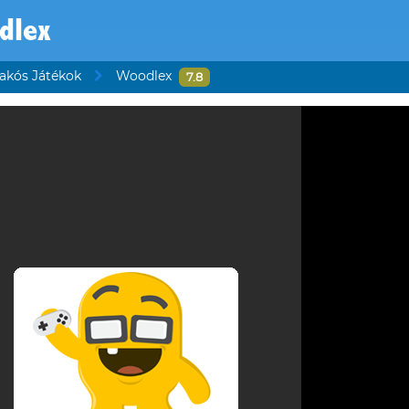
dlex
rakós Játékok
Woodlex
7.8