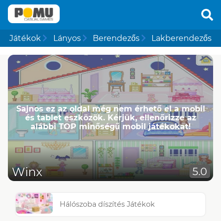
Játékok
Lányos
Berendezős
Lakberendezős
Sajnos ez az oldal még nem érhető el a mobil
és tablet eszközök. Kérjük, ellenőrizze az
alábbi TOP minőségű mobil játékokat!
Winx
5.0
Hálószoba díszítés Játékok