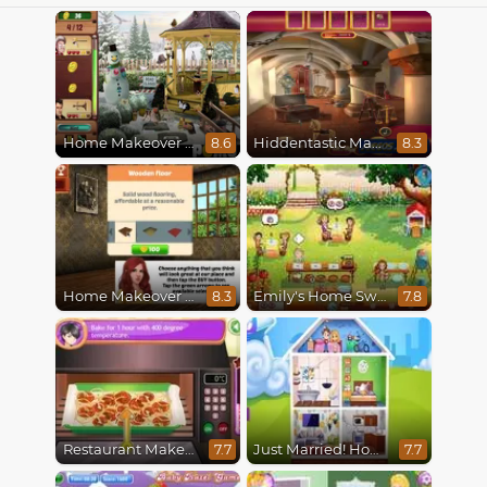
Home Makeover 2 Hidden Object
Hiddentastic Mansion
8.6
8.3
Home Makeover Hidden Object
Emily's Home Sweet Home
8.3
7.8
Restaurant Makeover
Just Married! Home Deco
7.7
7.7