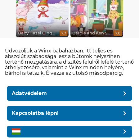
Baby Hazel Gingerbread House
Barbie and Ken Spring City Break
7.7
7.6
Üdvözöljük a Winx babaházban. Itt teljes és
abszolút szabadsága lesz a bútorok helyszínen
történő mozgatására, a díszítés felülről lefelé történő
áthelyezésére, valamint a Winx minden helyére,
bárhol is tetszik. Élvezze az utolsó másodpercig.
Adatvédelem
Kapcsolatba lépni