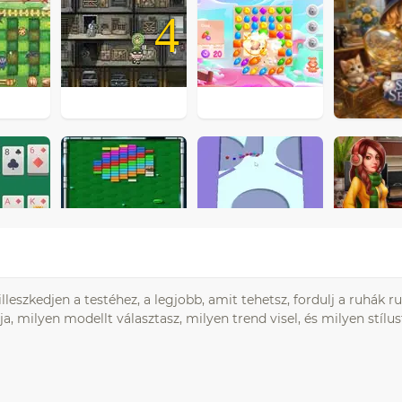
4
leszkedjen a testéhez, a legjobb, amit tehetsz, fordulj a ruhák ru
, milyen modellt választasz, milyen trend visel, és milyen stílu