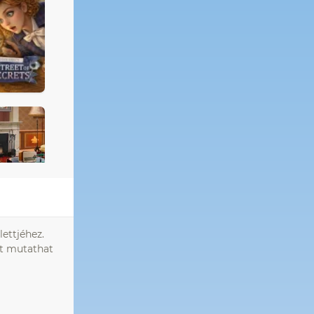
lettjéhez.
st mutathat