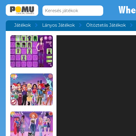
Whee
Játékok
Lányos Játékok
Öltöztetős Játékok