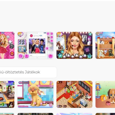
iú-öltöztetés Játékok