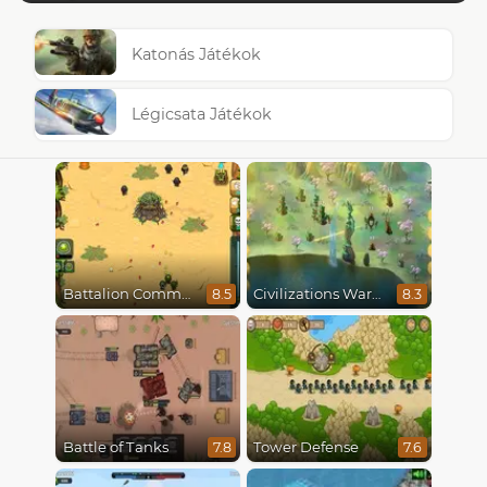
Katonás Játékok
Légicsata Játékok
Battalion Commander
Civilizations Wars Master Edition
8.5
8.3
Battle of Tanks
Tower Defense
7.8
7.6