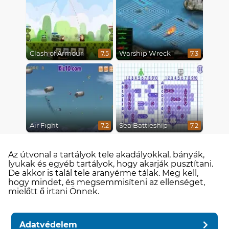
Clash of Armour
Warship Wreck
7.5
7.3
Air Fight
Sea Battleship
7.2
7.2
Az útvonal a tartályok tele akadályokkal, bányák,
lyukak és egyéb tartályok, hogy akarják pusztítani.
De akkor is talál tele aranyérme tálak. Meg kell,
hogy mindet, és megsemmisíteni az ellenséget,
mielőtt ő irtani Önnek.
Adatvédelem