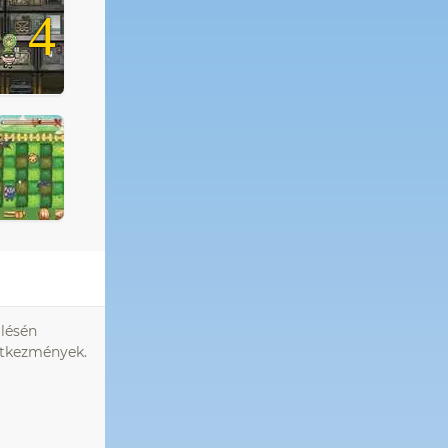
4
ülésén
vetkezmények.