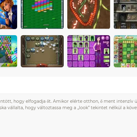
öntött, hogy elfogadja őt. Amikor elérte otthon, ő ment intenzív 
ska vállalta, hogy változtassa meg a „look” tekintet nélkül a kö