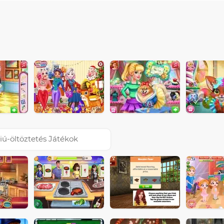
iú-öltöztetés Játékok