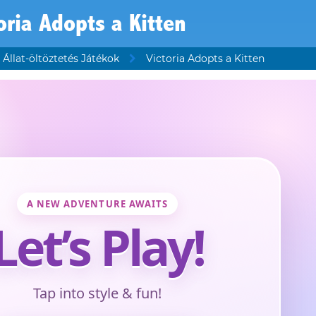
oria Adopts a Kitten
Állat-öltöztetés Játékok
Victoria Adopts a Kitten