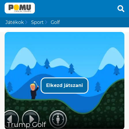
Játékok
Sport
Golf
Elkezd játszani
Trump Golf