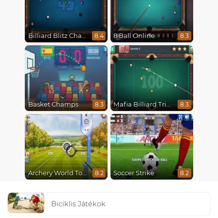
Billiard Blitz Challenge
8 Ball Online
8.4
8.3
Basket Champs
Mafia Billiard Tricks
8.3
8.3
Archery World Tour
Soccer Strike
8.2
8.2
Biciklis Játékok