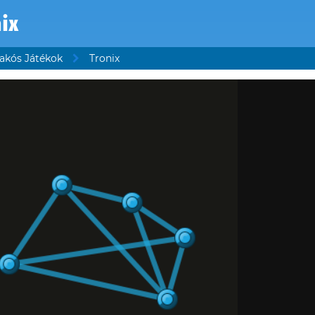
ix
rakós Játékok
Tronix