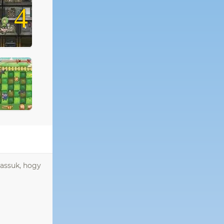
4
gassuk, hogy