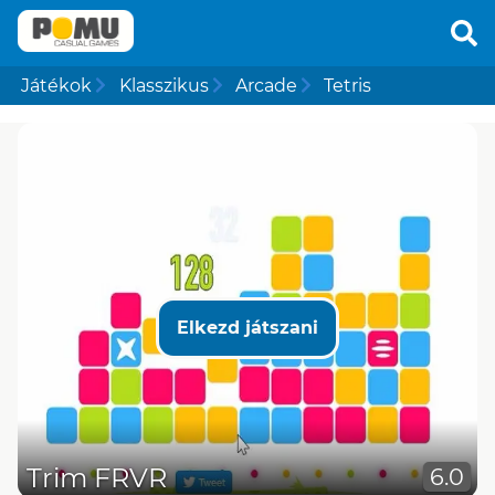
Játékok
Klasszikus
Arcade
Tetris
Elkezd játszani
Trim FRVR
6.0