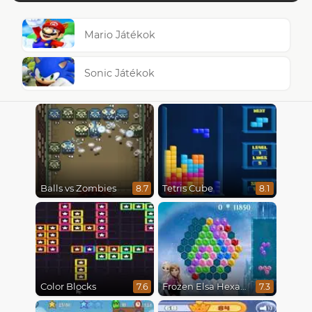
Mario Játékok
Sonic Játékok
Balls vs Zombies
Tetris Cube
8.7
8.1
Color Blocks
Frozen Elsa Hexagon Puzzle
7.6
7.3