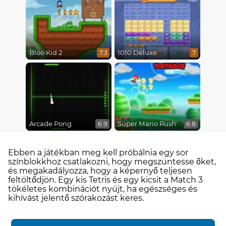
Bloo Kid 2
1010 Deluxe
7.3
7
Arcade Pong
Super Mario Rush
6.9
6.8
Ebben a játékban meg kell próbálnia egy sor
színblokkhoz csatlakozni, hogy megszüntesse őket,
és megakadályozza, hogy a képernyő teljesen
feltöltődjön. Egy kis Tetris és egy kicsit a Match 3
tökéletes kombinációt nyújt, ha egészséges és
kihívást jelentő szórakozást keres.