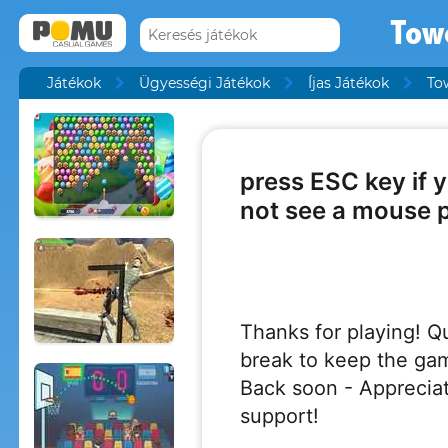
Tow
Játékok
Ügyességi Játékok
Íjas Játékok
To