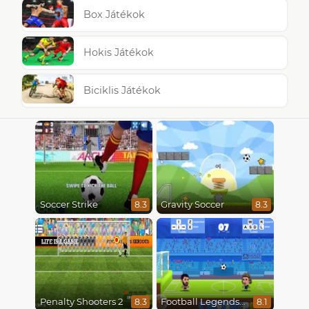
Box Játékok
Hokis Játékok
Biciklis Játékok
Soccer Strike
Gravity Soccer
8.3
8.3
Penalty Shooters 2
Football Legends 2021
8.3
8.1