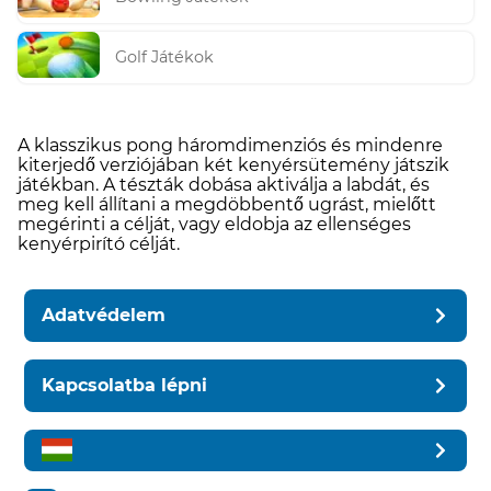
Golf Játékok
A klasszikus pong háromdimenziós és mindenre
kiterjedő verziójában két kenyérsütemény játszik
játékban. A tészták dobása aktiválja a labdát, és
meg kell állítani a megdöbbentő ugrást, mielőtt
megérinti a célját, vagy eldobja az ellenséges
kenyérpirító célját.
Adatvédelem
Kapcsolatba lépni