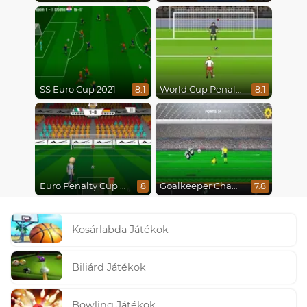
SS Euro Cup 2021
World Cup Penalty 2018
8.1
8.1
Euro Penalty Cup 2021
Goalkeeper Champ
8
7.8
Kosárlabda Játékok
Biliárd Játékok
Bowling Játékok