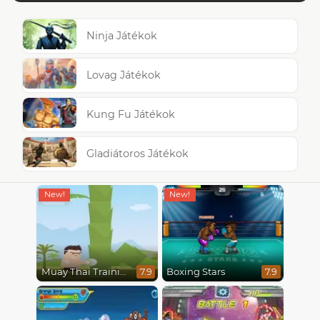
Ninja Játékok
Lovag Játékok
Kung Fu Játékok
Gladiátoros Játékok
Muay Thai Training
Boxing Stars
7.9
7.9