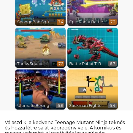
SpongeBob SquarePants : Monster Island Adventures
Epic Robot Battle
7.4
7.3
Tanks Squad
Battle Robot T-Rex Age
7.2
6.7
Ultimate Boxing
Stickman Fighter Epic Battles
6.6
6.4
Válaszd ki a kedvenc Teenage Mutant Ninja teknős
és hozza létre saját képregény vele. A komikus és