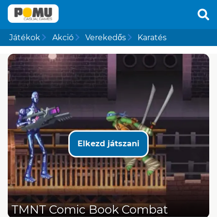
Játékok
Akció
Verekedős
Karatés
Elkezd játszani
TMNT Comic Book Combat