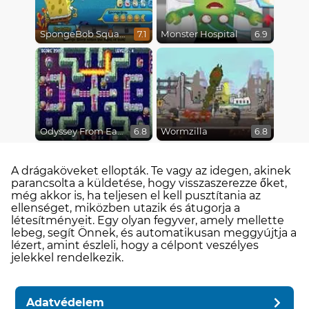
SpongeBob SquarePants : Monster Island Adventures
Monster Hospital
7.1
6.9
Odyssey From Earth To Space
Wormzilla
6.8
6.8
A drágaköveket ellopták. Te vagy az idegen, akinek
parancsolta a küldetése, hogy visszaszerezze őket,
még akkor is, ha teljesen el kell pusztítania az
ellenséget, miközben utazik és átugorja a
létesítményeit. Egy olyan fegyver, amely mellette
lebeg, segít Önnek, és automatikusan meggyújtja a
lézert, amint észleli, hogy a célpont veszélyes
jelekkel rendelkezik.
Adatvédelem