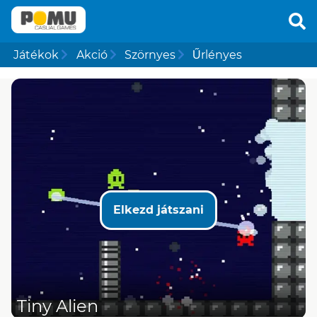
Játékok
Akció
Szörnyes
Űrlényes
Elkezd játszani
Tiny Alien