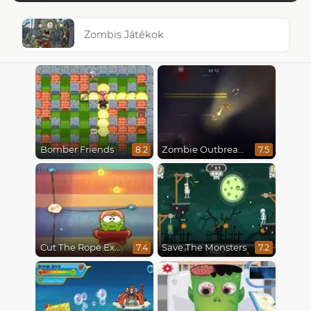
Zombis Játékok
Bomber Friends
Zombie Outbreak Arena
8.2
7.5
Cut The Rope Experiments
Save The Monsters
7.4
7.2