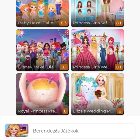
Baby Hazel Ballerina Dance
Princess Girls Safari Trip
8.3
8.1
Disney Travel Diaries: City Break
Princess Girls Wedding Trip
8.1
8.1
Royal Princess Pregnant
Eliza's Wedding Planner
8
8
Berendezős Játékok