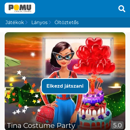
Játékok
Lányos
Öltöztetős
Elkezd játszani
Tina Costume Party
5.0