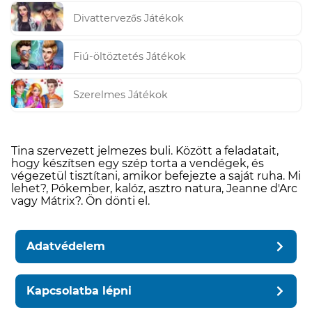
Divattervezős Játékok
Fiú-öltöztetés Játékok
Szerelmes Játékok
Tina szervezett jelmezes buli. Között a feladatait,
hogy készítsen egy szép torta a vendégek, és
végezetül tisztítani, amikor befejezte a saját ruha. Mi
lehet?, Pókember, kalóz, asztro natura, Jeanne d'Arc
vagy Mátrix?. Ön dönti el.
Adatvédelem
Kapcsolatba lépni