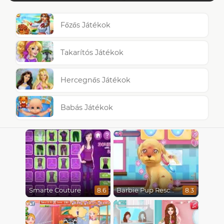
Főzős Játékok
Takarítós Játékok
Hercegnős Játékok
Babás Játékok
Smarte Couture
Barbie Pup Rescue
8.6
8.3