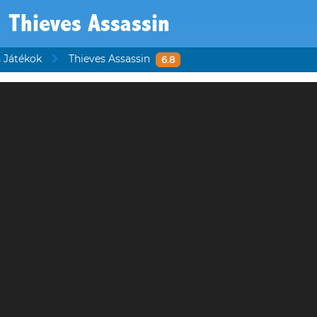
Thieves Assassin
 Játékok
Thieves Assassin
6.8