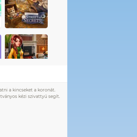
tni a kincseket a koronát.
átványos kézi szivattyú segít.