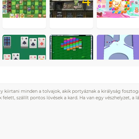
 kiirtani minden a tolvajok, akik portyáznak a királyság fosztoga
 felett, szállít pontos lövések a kard. Ha van egy vészhelyzet, a l