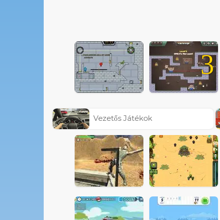
3
Vezetős Játékok