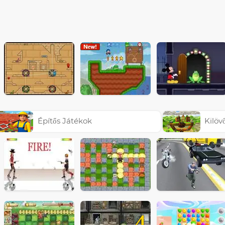
Építős Játékok
Kilöv
4