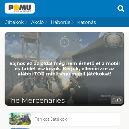
Játékok
Akció
Háborús
Katonás
Sajnos ez az oldal még nem érhető el a mobil
és tablet eszközök. Kérjük, ellenőrizze az
alábbi TOP minőségű mobil játékokat!
The Mercenaries
5.0
Tankos Játékok