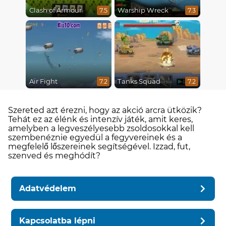
Clash of Armour
Warship Wreck
7.5
7.3
Air Fight
Tanks Squad
7.2
7.2
Szereted azt érezni, hogy az akció arcra ütközik?
Tehát ez az élénk és intenzív játék, amit keres,
amelyben a legveszélyesebb zsoldosokkal kell
szembenéznie egyedül a fegyvereinek és a
megfelelő lőszereinek segítségével. Izzad, fut,
szenved és meghódít?
Adatvédelem
Kapcsolatba lépni