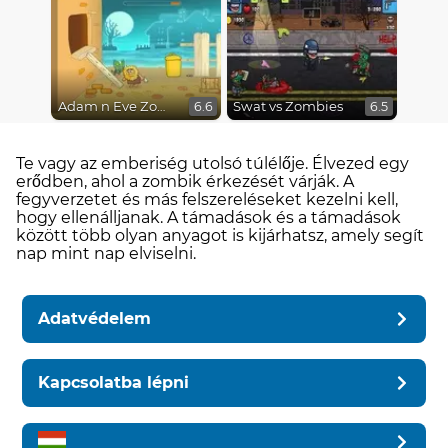
Adam n Eve Zombies
Swat vs Zombies
6.6
6.5
Te vagy az emberiség utolsó túlélője. Élvezed egy
erődben, ahol a zombik érkezését várják. A
fegyverzetet és más felszereléseket kezelni kell,
hogy ellenálljanak. A támadások és a támadások
között több olyan anyagot is kijárhatsz, amely segít
nap mint nap elviselni.
Adatvédelem
Kapcsolatba lépni