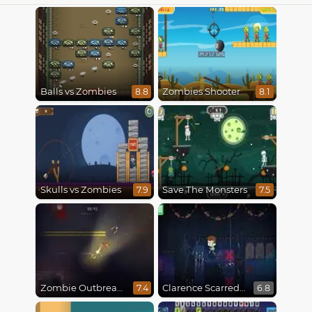
Balls vs Zombies
Zombies Shooter
8.8
8.1
Skulls vs Zombies
Save The Monsters
7.9
7.5
Zombie Outbreak Arena
Clarence Scarred Silly
7.4
6.8