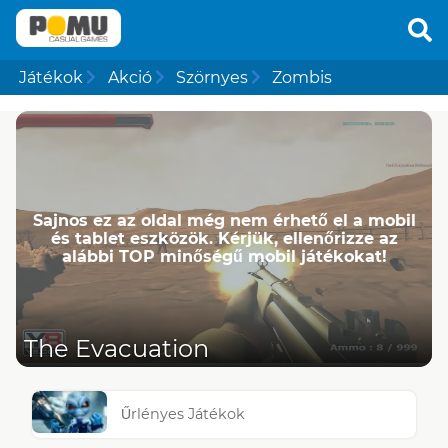
Játékok
Akció
Szörnyes
Zombis
Sajnos ez az oldal még nem érhető el a mobil
és tablet eszközök. Kérjük, ellenőrizze az
alábbi TOP minőségű mobil játékokat!
The Evacuation
Űrlényes Játékok