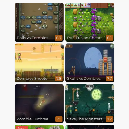
Balls vs Zombies
PVZ Fusion Cheats
8.7
8.1
Zombies Shooter
Skulls vs Zombies
7.8
7.7
Zombie Outbreak Arena
Save The Monsters
7.5
7.2