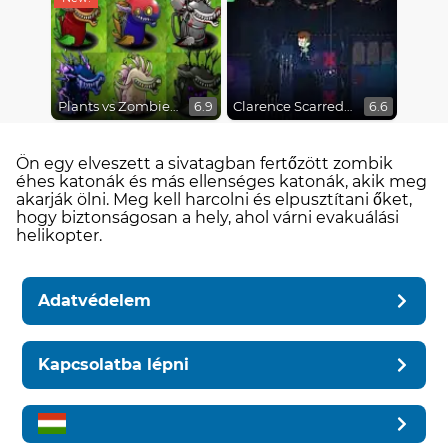
Plants vs Zombies Fusion Mode
Clarence Scarred Silly
6.9
6.6
Ön egy elveszett a sivatagban fertőzött zombik
éhes katonák és más ellenséges katonák, akik meg
akarják ölni. Meg kell harcolni és elpusztítani őket,
hogy biztonságosan a hely, ahol várni evakuálási
helikopter.
Adatvédelem
Kapcsolatba lépni