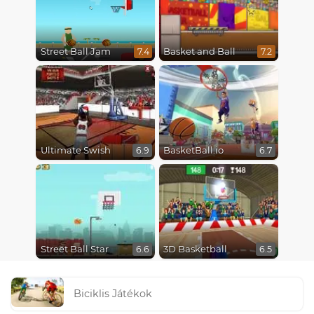
Street Ball Jam
Basket and Ball
7.4
7.2
Ultimate Swish
BasketBall.io
6.9
6.7
Street Ball Star
3D Basketball
6.6
6.5
Biciklis Játékok