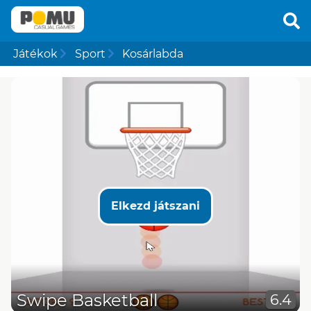
Játékok
Sport
Kosárlabda
Elkezd játszani
Swipe Basketball
6.4