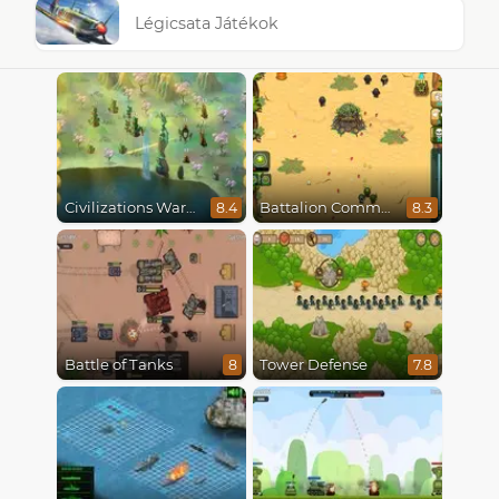
Légicsata Játékok
Civilizations Wars Master Edition
Battalion Commander
8.4
8.3
Battle of Tanks
Tower Defense
8
7.8