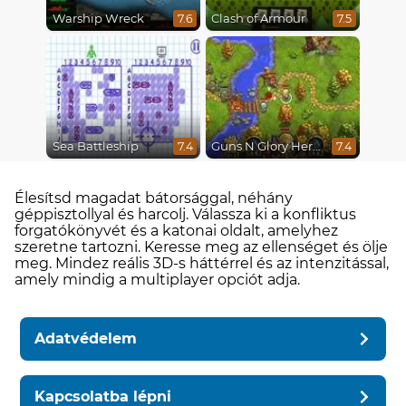
Warship Wreck
Clash of Armour
7.6
7.5
Sea Battleship
Guns N Glory Heroes
7.4
7.4
Élesítsd magadat bátorsággal, néhány
géppisztollyal és harcolj. Válassza ki a konfliktus
forgatókönyvét és a katonai oldalt, amelyhez
szeretne tartozni. Keresse meg az ellenséget és ölje
meg. Mindez reális 3D-s háttérrel és az intenzitással,
amely mindig a multiplayer opciót adja.
Adatvédelem
Kapcsolatba lépni