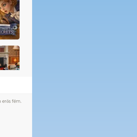
 erős fém.