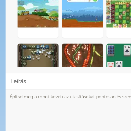
Leírás
Építsd meg a robot követi az utasításokat pontosan és sze