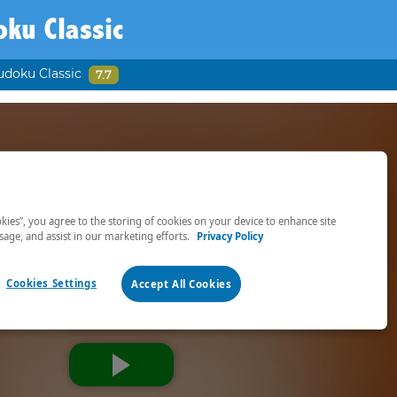
ku Classic
udoku Classic
7.7