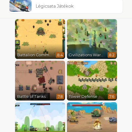
Légicsata Játékok
Battalion Commander
Civilizations Wars Master Edition
8.4
8.2
Battle of Tanks
Tower Defense
7.8
7.6