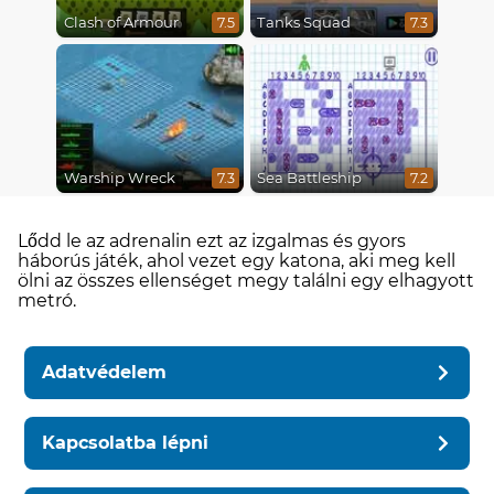
Clash of Armour
Tanks Squad
7.5
7.3
Warship Wreck
Sea Battleship
7.3
7.2
Lődd le az adrenalin ezt az izgalmas és gyors
háborús játék, ahol vezet egy katona, aki meg kell
ölni az összes ellenséget megy találni egy elhagyott
metró.
Adatvédelem
Kapcsolatba lépni