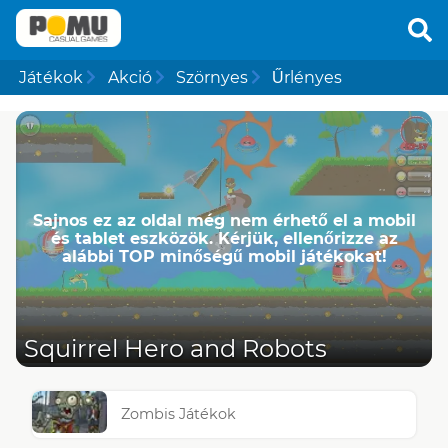
Játékok
Akció
Szörnyes
Űrlényes
Sajnos ez az oldal még nem érhető el a mobil
és tablet eszközök. Kérjük, ellenőrizze az
alábbi TOP minőségű mobil játékokat!
Squirrel Hero and Robots
Zombis Játékok