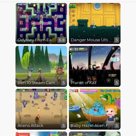
Odyssey From Earth To Space
Danger Mouse Ultimate
6.8
5
Ben 10 Steam Camp
Planet of Kaz
5
5
Aliens Attack
Baby Hazel Alien Friend
5
5