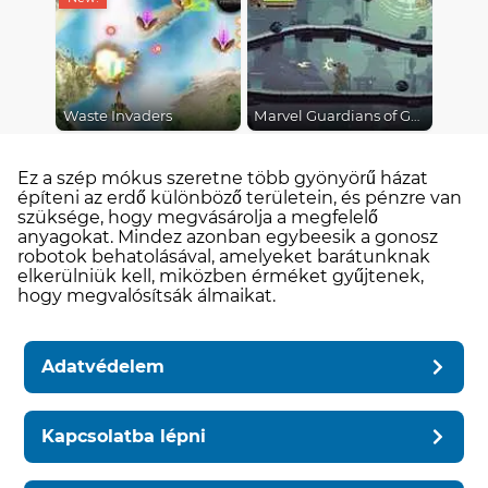
Waste Invaders
Marvel Guardians of Galaxy
Ez a szép mókus szeretne több gyönyörű házat
építeni az erdő különböző területein, és pénzre van
szüksége, hogy megvásárolja a megfelelő
anyagokat. Mindez azonban egybeesik a gonosz
robotok behatolásával, amelyeket barátunknak
elkerülniük kell, miközben érméket gyűjtenek,
hogy megvalósítsák álmaikat.
Adatvédelem
Kapcsolatba lépni