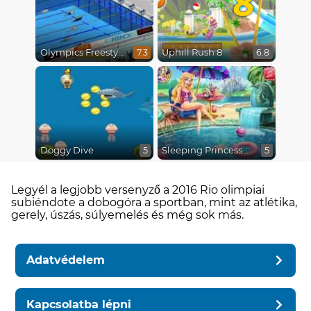
Olympics Freestyle
Uphill Rush 8
7.3
6.8
Doggy Dive
Sleeping Princess Swimming Pool
5
5
Legyél a legjobb versenyző a 2016 Rio olimpiai
subiéndote a dobogóra a sportban, mint az atlétika,
gerely, úszás, súlyemelés és még sok más.
Adatvédelem
Kapcsolatba lépni