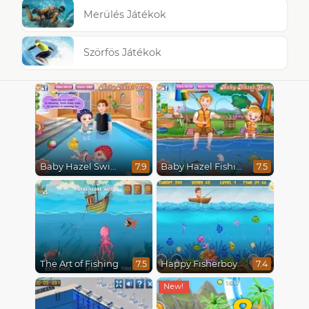
Merülés Játékok
Szörfös Játékok
Baby Hazel Swimming
Baby Hazel Fishing Time
7.9
7.5
The Art of Fishing
Happy Fisherboy
7.5
7.4
8