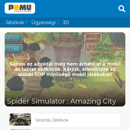
Játékok
Ügyességi
3D
Sajnos ez az oldal még nem érhető el a mobil
és tablet eszközök. Kérjük, ellenőrizze az
alábbi TOP minőségű mobil játékokat!
Spider Simulator : Amazing City
Vezetős Játékok