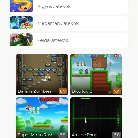
Kigyos Játékok
Megaman Játékok
Zelda Játékok
Balls vs Zombies
Bloo Kid 2
8.7
7.4
Super Mario Rush
Arcade Pong
6.9
6.8