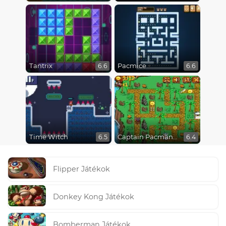
Tantrix
Pacmice
6.6
6.6
Time Witch
Captain Pacman Adventure
6.5
6.4
Flipper Játékok
Donkey Kong Játékok
Bomberman Játékok