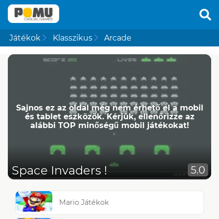
Játékok
Klasszikus
Arcade
Sajnos ez az oldal még nem érhető el a mobil
és tablet eszközök. Kérjük, ellenőrizze az
alábbi TOP minőségű mobil játékokat!
Space Invaders !
5.0
Mario Játékok