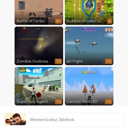
Battle of Tanks
Bubble Shooter Online
8.1
8
Zombie Outbreak Arena
Air Fight
7.5
7.3
Super Spy Agent 46
Cannon Balls 3D
7.3
7.3
Mesterlövész Játékok