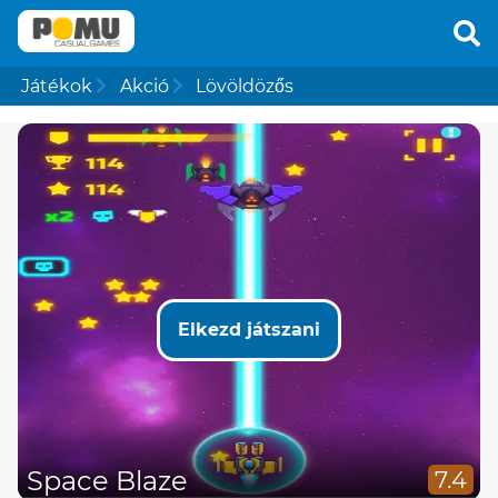
Játékok
Akció
Lövöldözős
Elkezd játszani
Space Blaze
7.4