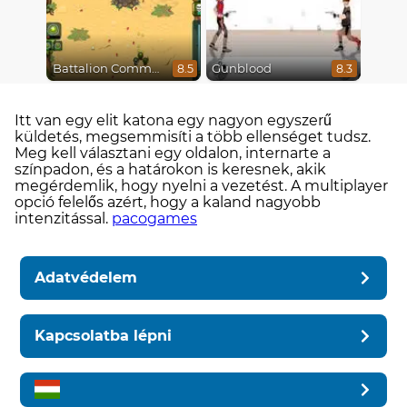
Battalion Commander
Gunblood
8.5
8.3
Itt van egy elit katona egy nagyon egyszerű
küldetés, megsemmisíti a több ellenséget tudsz.
Meg kell választani egy oldalon, internarte a
színpadon, és a határokon is keresnek, akik
megérdemlik, hogy nyelni a vezetést. A multiplayer
opció felelős azért, hogy a kaland nagyobb
intenzitással.
pacogames
Adatvédelem
Kapcsolatba lépni