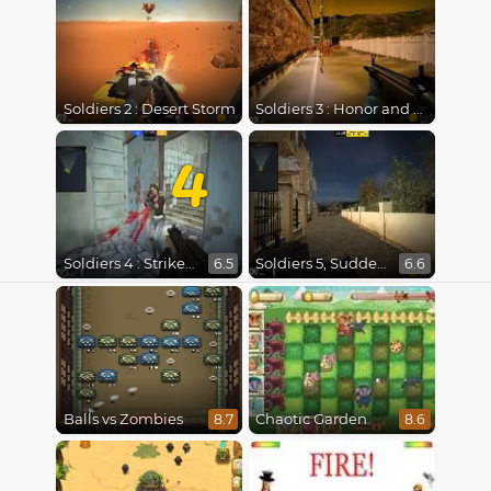
Soldiers 2 : Desert Storm
Soldiers 3 : Honor and Duty
4
Soldiers 4 : Strike Back
Soldiers 5, Sudden Shot
6.5
6.6
Balls vs Zombies
Chaotic Garden
8.7
8.6