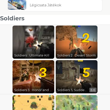
Légicsata Játékok
Soldiers
2
Soldiers : Ultimate Kill
Soldiers 2 : Desert Storm
3
5
Soldiers 3 : Honor and Duty
Soldiers 5, Sudden Shot
6.6