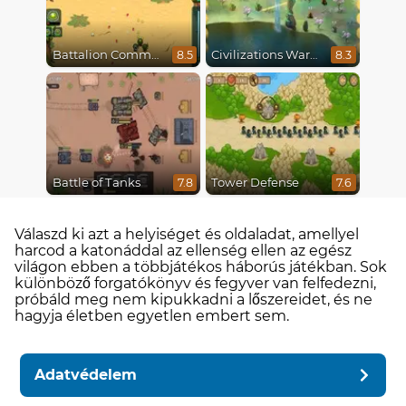
Battalion Commander
Civilizations Wars Master Edition
8.5
8.3
Battle of Tanks
Tower Defense
7.8
7.6
Válaszd ki azt a helyiséget és oldaladat, amellyel
harcod a katonáddal az ellenség ellen az egész
világon ebben a többjátékos háborús játékban. Sok
különböző forgatókönyv és fegyver van felfedezni,
próbáld meg nem kipukkadni a lőszereidet, és ne
hagyja életben egyetlen embert sem.
Adatvédelem