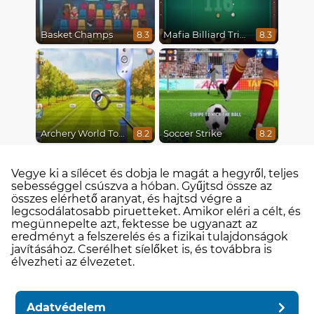
Basket Champs
Mafia Billiard Tricks
8.3
8.3
Archery World Tour
Soccer Strike
8.2
8.2
Vegye ki a sílécet és dobja le magát a hegyről, teljes
sebességgel csúszva a hóban. Gyűjtsd össze az
összes elérhető aranyat, és hajtsd végre a
legcsodálatosabb piruetteket. Amikor eléri a célt, és
megünnepelte azt, fektesse be ugyanazt az
eredményt a felszerelés és a fizikai tulajdonságok
javításához. Cserélhet síelőket is, és továbbra is
élvezheti az élvezetet.
Adatvédelem