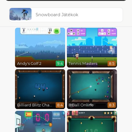
Snowboard Játékok
Andy's Golf 2
Tennis Masters
9.4
8.5
Billiard Blitz Challenge
8 Ball Online
8.4
8.3