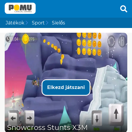
Játékok
Sport
Síelős
Elkezd játszani
Snowcross Stunts X3M