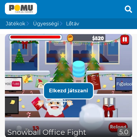
Játékok
Ügyességi
Lőtáv
Elkezd játszani
Snowball Office Fight
5.0