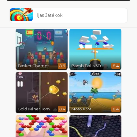
Íjas Játékok
Basket Champs
Bomb Balls 3D
8.6
8.4
Gold Miner Tom
Moto X3M
8.4
8.4