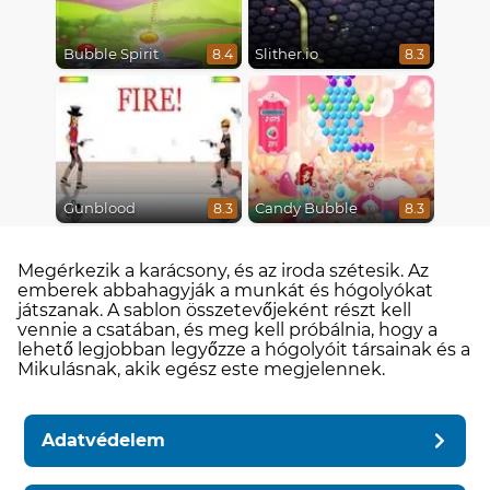
Bubble Spirit
Slither.io
8.4
8.3
Gunblood
Candy Bubble
8.3
8.3
Megérkezik a karácsony, és az iroda szétesik. Az
emberek abbahagyják a munkát és hógolyókat
játszanak. A sablon összetevőjeként részt kell
vennie a csatában, és meg kell próbálnia, hogy a
lehető legjobban legyőzze a hógolyóit társainak és a
Mikulásnak, akik egész este megjelennek.
Adatvédelem