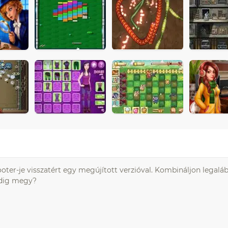
oter-je visszatért egy megújított verzióval. Kombináljon legalá
ddig megy?