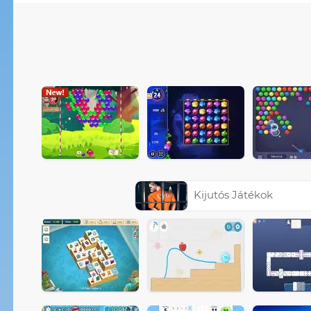
Kijutós Játékok