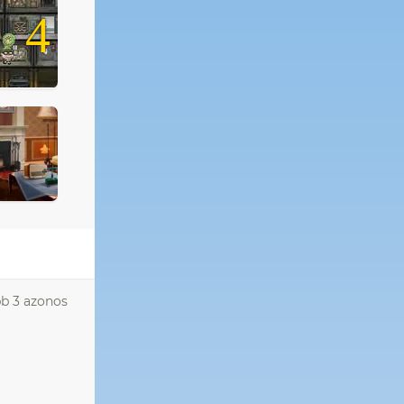
4
bb 3 azonos