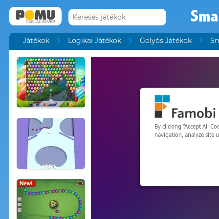
Sma
Játékok
Logikai Játékok
Golyós Játékok
Sm