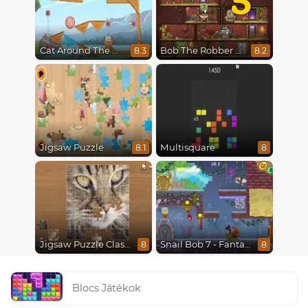
Cat Around The World
Bob The Robber 5 The Temple Adventure
8.3
8.2
Jigsaw Puzzle
Multisquare
8.1
8
Jigsaw Puzzle Classic
Snail Bob 7 - Fantasy Story
8
8
Blocs Játékok