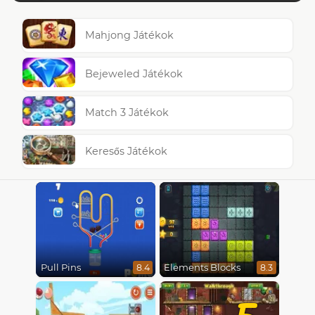
Mahjong Játékok
Bejeweled Játékok
Match 3 Játékok
Keresős Játékok
Pull Pins
Elements Blocks
8.4
8.3
5