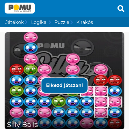
Játékok
Logikai
Puzzle
Kirakós
Elkezd játszani
Silly Balls