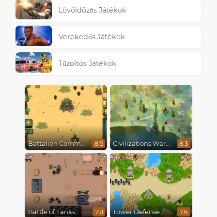
Lövöldözős Játékok
Verekedős Játékok
Tűzoltós Játékok
Battalion Commander
Civilizations Wars Master Edition
8.5
8.3
Battle of Tanks
Tower Defense
7.8
7.6