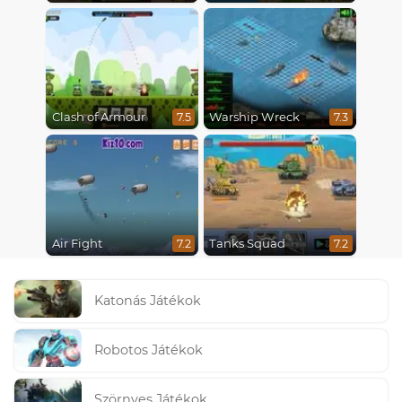
Clash of Armour
Warship Wreck
7.5
7.3
Air Fight
Tanks Squad
7.2
7.2
Katonás Játékok
Robotos Játékok
Szörnyes Játékok